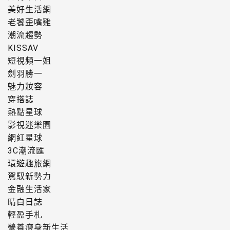
美好生活網
老饕歪嘴雞
潮流趨勢
KISSAV
短視頻一姐
劍羽勝一
魅力妝容
穿搭誌
熱點星球
影視迷樂園
網紅星球
3C潮流匯
環遊趣旅網
駕馭新勢力
金融生活家
晴白日誌
輕盈手札
營養瘦身新生活