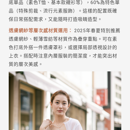
底單品（素色T恤、基本款襯衫等），60%為特色單
品（特殊剪裁、流行元素服飾）。這樣的配置既確
保日常搭配需求，又能隨時打造吸睛造型。
透膚網紗等層次感材質運用：
2025年春夏特別推薦
透膚網紗、輕薄雪紡等材質作為疊穿重點。可在素
色打底外搭一件透膚罩衫，或選擇局部透視設計的
上衣。搭配時注意內層服裝的簡潔度，才能突出材
質的層次美感。