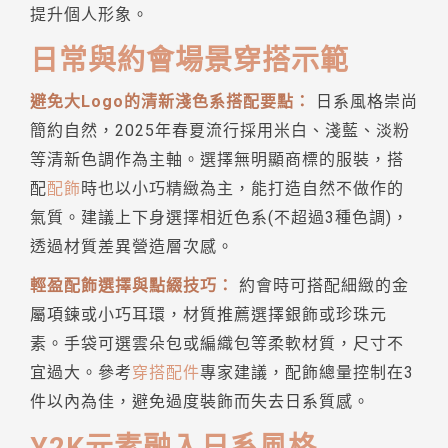
提升個人形象。
日常與約會場景穿搭示範
避免大Logo的清新淺色系搭配要點：
日系風格崇尚
簡約自然，2025年春夏流行採用米白、淺藍、淡粉
等清新色調作為主軸。選擇無明顯商標的服裝，搭
配
配飾
時也以小巧精緻為主，能打造自然不做作的
氣質。建議上下身選擇相近色系(不超過3種色調)，
透過材質差異營造層次感。
輕盈配飾選擇與點綴技巧：
約會時可搭配細緻的金
屬項鍊或小巧耳環，材質推薦選擇銀飾或珍珠元
素。手袋可選雲朵包或編織包等柔軟材質，尺寸不
宜過大。參考
穿搭配件
專家建議，配飾總量控制在3
件以內為佳，避免過度裝飾而失去日系質感。
Y2K元素融入日系風格