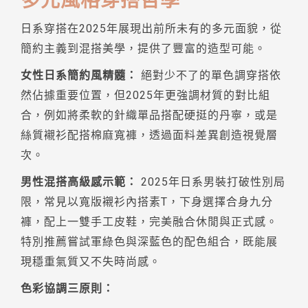
多元風格穿搭哲學
日系穿搭在2025年展現出前所未有的多元面貌，從
簡約主義到混搭美學，提供了豐富的造型可能。
女性日系簡約風精髓：
絕對少不了的單色調穿搭依
然佔據重要位置，但2025年更強調材質的對比組
合，例如將柔軟的針織單品搭配硬挺的丹寧，或是
絲質襯衫配搭棉麻寬褲，透過面料差異創造視覺層
次。
男性混搭高級感示範：
2025年日系男裝打破性別局
限，常見以寬版襯衫內搭素T，下身選擇合身九分
褲，配上一雙手工皮鞋，完美融合休閒與正式感。
特別推薦嘗試軍綠色與深藍色的配色組合，既能展
現穩重氣質又不失時尚感。
色彩協調三原則：