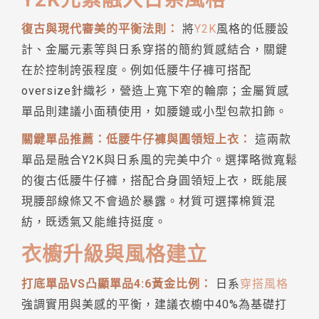
復古與現代審美的平衡法則：
將
Y2K
風格的低腰設
計、金屬元素等與日系穿搭的簡約質感結合，關鍵
在於控制誇張程度。例如低腰牛仔褲可搭配
oversize針織衫，營造上寬下窄的輪廓；金屬質感
單品則建議小面積使用，如腰鏈或小型包款扣飾。
關鍵單品推薦：低腰牛仔褲與圓領短上衣：
這兩款
單品是融合Y2K與日系風的完美中介。選擇略微寬鬆
的復古低腰牛仔褲，搭配合身圓領短上衣，既能展
現腰部線條又不會過於暴露。材質可選擇棉質混
紡，既透氣又能維持挺度。
衣櫥升級與風格建立
打底單品VS凸顯單品4:6黃金比例：
日系
穿搭風格
強調實用與美感的平衡，建議衣櫥中40%為基礎打