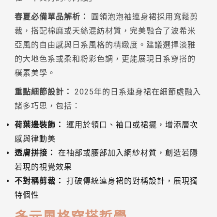
春夏必備單品解析：
圓領泡泡袖連身裙採用寬鬆剪
裁，搭配棉麻或天絲混紡材質，完美融合了波希米
亞風的自由感與日系風格的精緻度。建議選擇淡雅
的大地色系或柔和粉彩色調，更能展現日系穿搭的
樸素美學。
重點細節設計：
2025年的日系連身裙在細節處融入
諸多巧思，包括：
荷葉邊裝飾：
運用於領口、袖口或裙擺，增添層次
感與律動美
透膚拼接：
在袖部或腰部加入網紗材質，創造若隱
若現的視覺效果
不對稱剪裁：
打破傳統連身裙的對稱設計，展現獨
特個性