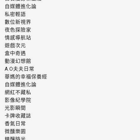
自媒體進化論
私密輕語
數位新視界
夜色探險家
情感導航站
遊戲次元
盒中奇遇
動漫幻想館
A.O夫夫日常
華媽的幸福保養經
自媒體進化論
網紅不藏私
影像紀學院
光影瞬間
卡牌收藏誌
香氣日常
微醺樂園
精釀時光