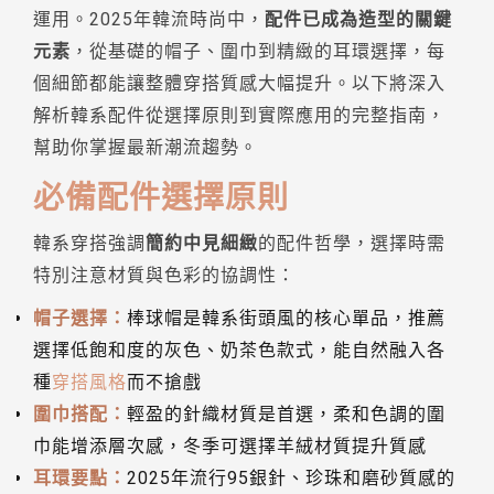
運用。2025年韓流時尚中，
配件已成為造型的關鍵
元素
，從基礎的帽子、圍巾到精緻的耳環選擇，每
個細節都能讓整體穿搭質感大幅提升。以下將深入
解析韓系配件從選擇原則到實際應用的完整指南，
幫助你掌握最新潮流趨勢。
必備配件選擇原則
韓系穿搭強調
簡約中見細緻
的配件哲學，選擇時需
特別注意材質與色彩的協調性：
帽子選擇：
棒球帽是韓系街頭風的核心單品，推薦
選擇低飽和度的灰色、奶茶色款式，能自然融入各
種
穿搭風格
而不搶戲
圍巾搭配：
輕盈的針織材質是首選，柔和色調的圍
巾能增添層次感，冬季可選擇羊絨材質提升質感
耳環要點：
2025年流行95銀針、珍珠和磨砂質感的