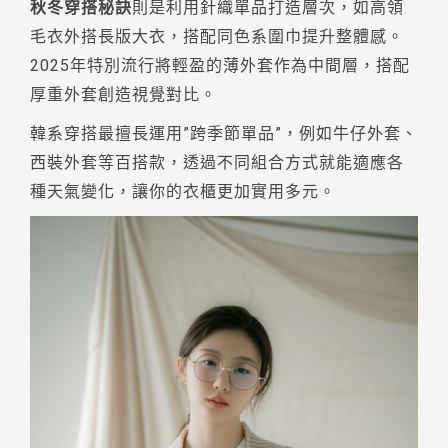
秋冬穿搭秘訣
則是利用針織單品打造層次，如高領
毛衣外搭長版大衣，搭配同色系圍巾提升整體感。
2025年特別流行將輕盈的薄外套作為中間層，搭配
厚重外套創造視覺對比。
韓系穿搭最擅長運用”跨季節單品”，例如牛仔外套、
西裝外套等百搭款，透過不同組合方式就能適應各
種天氣變化，讓你的衣櫃更加實用多元。