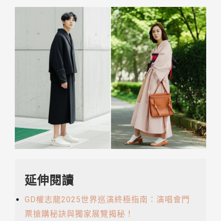
延伸閱讀
GD權志龍2025世界巡演終極指南：演唱會門
票搶購秘訣與獨家展覽揭秘！