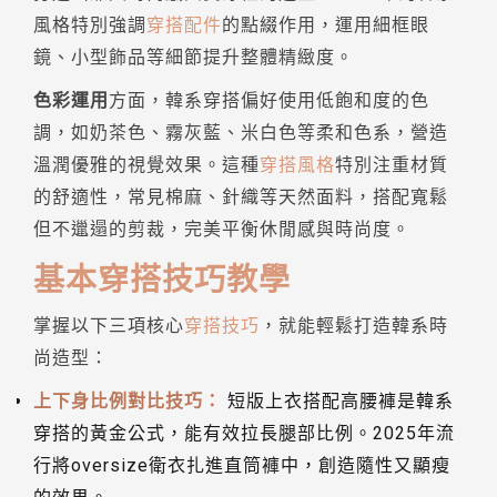
風格特別強調
穿搭配件
的點綴作用，運用細框眼
鏡、小型飾品等細節提升整體精緻度。
色彩運用
方面，韓系穿搭偏好使用低飽和度的色
調，如奶茶色、霧灰藍、米白色等柔和色系，營造
溫潤優雅的視覺效果。這種
穿搭風格
特別注重材質
的舒適性，常見棉麻、針織等天然面料，搭配寬鬆
但不邋遢的剪裁，完美平衡休閒感與時尚度。
基本穿搭技巧教學
掌握以下三項核心
穿搭技巧
，就能輕鬆打造韓系時
尚造型：
上下身比例對比技巧：
短版上衣搭配高腰褲是韓系
穿搭的黃金公式，能有效拉長腿部比例。2025年流
行將oversize衛衣扎進直筒褲中，創造隨性又顯瘦