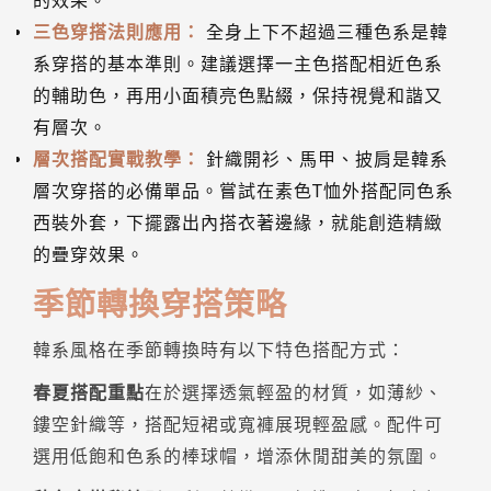
的效果。
三色穿搭法則應用：
全身上下不超過三種色系是韓
系穿搭的基本準則。建議選擇一主色搭配相近色系
的輔助色，再用小面積亮色點綴，保持視覺和諧又
有層次。
層次搭配實戰教學：
針織開衫、馬甲、披肩是韓系
層次穿搭的必備單品。嘗試在素色T恤外搭配同色系
西裝外套，下擺露出內搭衣著邊緣，就能創造精緻
的疊穿效果。
季節轉換穿搭策略
韓系風格在季節轉換時有以下特色搭配方式：
春夏搭配重點
在於選擇透氣輕盈的材質，如薄紗、
鏤空針織等，搭配短裙或寬褲展現輕盈感。配件可
選用低飽和色系的棒球帽，增添休閒甜美的氛圍。