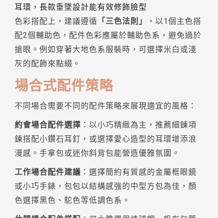
耳環，長款垂墜設計能有效修飾臉型
色彩搭配上，建議遵循
「三色法則」
，以1個主色搭
配2個輔助色，配件色彩應屬於輔助色系，避免過於
搶眼。例如穿著大地色系服裝時，可選擇米白或淺
灰的配飾來點綴。
場合式配件策略
不同場合需要不同的配件策略來展現適宜的風格：
約會場合配件選擇
：以小巧精緻為主，推薦細鍊項
鍊搭配小鑽石耳釘，或選擇愛心造型的耳環增添浪
漫感。手拿包或迷你斜背包能營造優雅氛圍。
工作場合配件建議
：選擇簡約有質感的金屬框眼鏡
或小巧手錶，包包以結構感強的中型方包為佳，顏
色選擇黑色、駝色等低調色系。