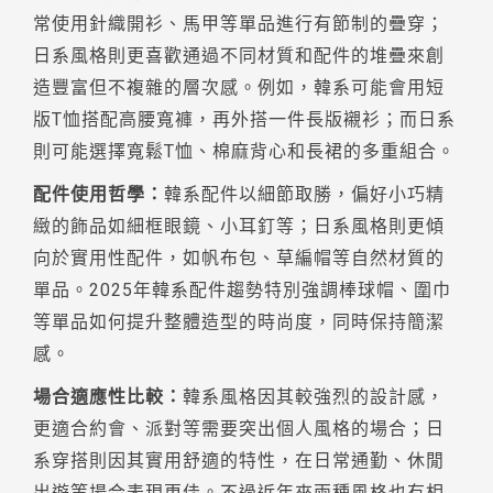
常使用針織開衫、馬甲等單品進行有節制的疊穿；
日系風格則更喜歡通過不同材質和配件的堆疊來創
造豐富但不複雜的層次感。例如，韓系可能會用短
版T恤搭配高腰寬褲，再外搭一件長版襯衫；而日系
則可能選擇寬鬆T恤、棉麻背心和長裙的多重組合。
配件使用哲學：
韓系配件以細節取勝，偏好小巧精
緻的飾品如細框眼鏡、小耳釘等；日系風格則更傾
向於實用性配件，如帆布包、草編帽等自然材質的
單品。2025年韓系配件趨勢特別強調棒球帽、圍巾
等單品如何提升整體造型的時尚度，同時保持簡潔
感。
場合適應性比較：
韓系風格因其較強烈的設計感，
更適合約會、派對等需要突出個人風格的場合；日
系穿搭則因其實用舒適的特性，在日常通勤、休閒
出遊等場合表現更佳。不過近年來兩種風格也有相