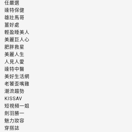
任嚴選
達特保健
雄壯馬哥
薑好處
輕盈睡美人
美麗巨人心
肥胖救星
美麗人生
人見人愛
達特中醫
美好生活網
老饕歪嘴雞
潮流趨勢
KISSAV
短視頻一姐
劍羽勝一
魅力妝容
穿搭誌