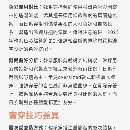
色彩運用對比：
韓系穿搭傾向使用強烈色彩與圖案
來打造潮流感，尤其擅長運用低飽和度的莫蘭迪色
系；而日系穿搭則偏愛柔和的大地色調和自然色
系，營造出溫婉舒適的氛圍。值得注意的是，2025
年韓系色彩趨勢將更加強調輕盈感的薄紗材質與鏤
空設計的色彩搭配。
剪裁偏好分析：
韓系服裝剪裁講究結構感，常採用
落肩設計和寬鬆直筒褲型來營造時尚比例；日系剪
裁則以舒適為主，常見oversized款式和多層次疊
穿，強調穿著的自在感而非身體曲線。在實際穿著
上，韓系風格更適合想要突出身材比例的人群，而
日系則對各種體型都更加友好。
實穿技巧差異
層次感營造方式：
韓系穿搭注重簡潔的層次結構，