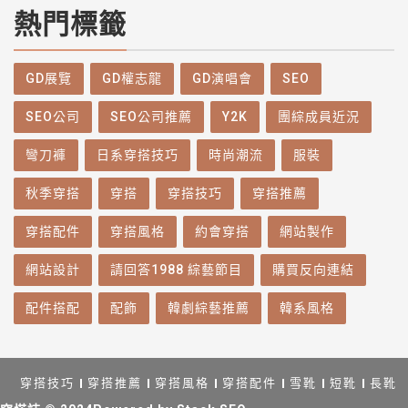
熱門標籤
GD展覽
GD權志龍
GD演唱會
SEO
SEO公司
SEO公司推薦
Y2K
團綜成員近況
彎刀褲
日系穿搭技巧
時尚潮流
服裝
秋季穿搭
穿搭
穿搭技巧
穿搭推薦
穿搭配件
穿搭風格
約會穿搭
網站製作
網站設計
請回答1988 綜藝節目
購買反向連結
配件搭配
配飾
韓劇綜藝推薦
韓系風格
穿搭技巧
穿搭推薦
穿搭風格
穿搭配件
雪靴
短靴
長靴