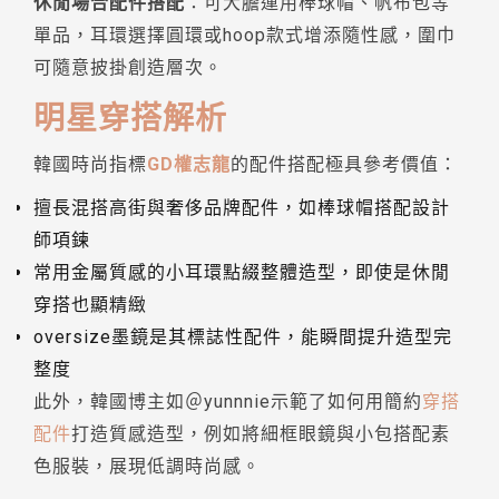
休閒場合配件搭配
：可大膽運用棒球帽、帆布包等
單品，耳環選擇圓環或hoop款式增添隨性感，圍巾
可隨意披掛創造層次。
明星穿搭解析
韓國時尚指標
GD權志龍
的配件搭配極具參考價值：
擅長混搭高街與奢侈品牌配件，如棒球帽搭配設計
師項鍊
常用金屬質感的小耳環點綴整體造型，即使是休閒
穿搭也顯精緻
oversize墨鏡是其標誌性配件，能瞬間提升造型完
整度
此外，韓國博主如＠yunnnie示範了如何用簡約
穿搭
配件
打造質感造型，例如將細框眼鏡與小包搭配素
色服裝，展現低調時尚感。