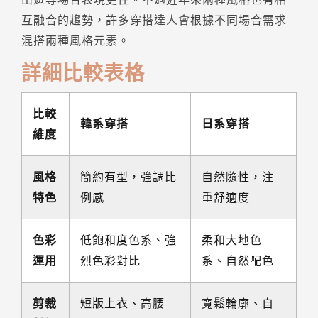
互融合的趨勢，許多穿搭達人會根據不同場合需求
混搭兩種風格元素。
詳細比較表格
比較
韓系穿搭
日系穿搭
維度
風格
簡約有型，強調比
自然隨性，注
特色
例感
重舒適度
色彩
低飽和度色系、強
柔和大地色
運用
烈色彩對比
系、自然配色
剪裁
短版上衣、高腰
寬鬆輪廓、自