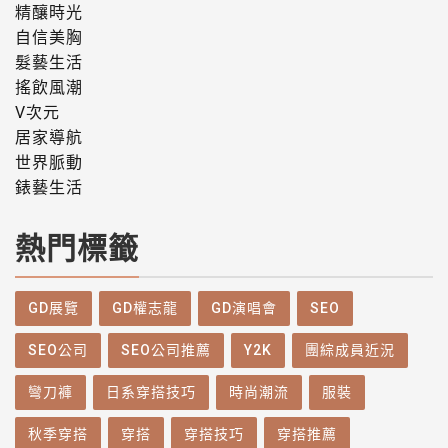
精釀時光
自信美胸
髮藝生活
搖飲風潮
V次元
居家導航
世界脈動
錶藝生活
熱門標籤
GD展覽
GD權志龍
GD演唱會
SEO
SEO公司
SEO公司推薦
Y2K
團綜成員近況
彎刀褲
日系穿搭技巧
時尚潮流
服裝
秋季穿搭
穿搭
穿搭技巧
穿搭推薦