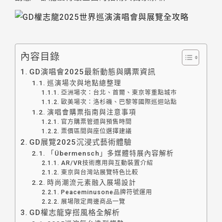
內容目錄
GD演唱會2025最新動態與購票資訊
巡演場次與地點總整理
亞洲場次：台北、首爾、東京等重點城市
歐美場次：洛杉磯、巴黎等國際巡迴站點
演唱會購票指南與注意事項
官方購票管道與預售時間
票價區間與座位選擇建議
GD展覽2025沉浸式藝術體驗
「Übermensch」多媒體特展內容解析
AR/VR技術應用與互動裝置介紹
東京與台灣站展覽特色比較
時尚潮流元素融入展場設計
Peaceminusone品牌符號運用
展場限定周邊商品一覽
GD權志龍穿搭風格全解析