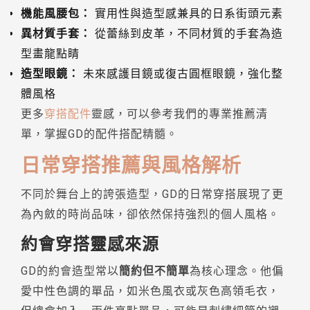
機能風腰包：
實用性與造型感兼具的日系街頭元素
異材質手套：
從蕾絲到皮革，不同材質的手套為造
型畫龍點睛
造型眼鏡：
未來感護目鏡或復古圓框眼鏡，強化整
體風格
更多
穿搭配件
靈感，可以參考我們的專業推薦清
單，掌握GD的配件搭配精髓。
日常穿搭推薦與風格解析
不同於舞台上的誇張造型，GD的日常穿搭展現了更
為內斂的時尚品味，卻依然保持強烈的個人風格。
約會穿搭靈感來源
GD的約會造型常以
簡約但不簡單
為核心理念。他偏
愛中性色調的單品，如米色風衣或灰色高領毛衣，