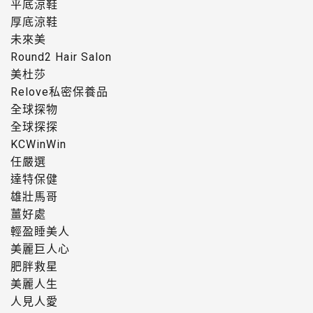
平底涼鞋
厚底涼鞋
未來美
Round2 Hair Salon
美杜莎
Relove私密保養品
全球探物
全球探探
KCWinWin
任嚴選
達特保健
雄壯馬哥
薑好處
輕盈睡美人
美麗巨人心
肥胖救星
美麗人生
人見人愛