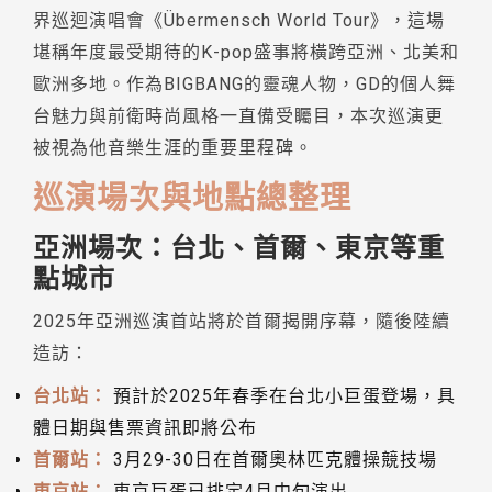
界巡迴演唱會《Übermensch World Tour》，這場
堪稱年度最受期待的K-pop盛事將橫跨亞洲、北美和
歐洲多地。作為BIGBANG的靈魂人物，GD的個人舞
台魅力與前衛時尚風格一直備受矚目，本次巡演更
被視為他音樂生涯的重要里程碑。
巡演場次與地點總整理
亞洲場次：台北、首爾、東京等重
點城市
2025年亞洲巡演首站將於首爾揭開序幕，隨後陸續
造訪：
台北站：
預計於2025年春季在台北小巨蛋登場，具
體日期與售票資訊即將公布
首爾站：
3月29-30日在首爾奧林匹克體操競技場
東京站：
東京巨蛋已排定4月中旬演出