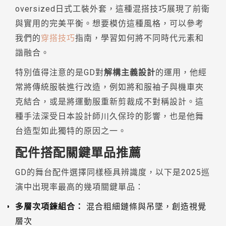
oversized日式工裝外套，這種混搭技巧展現了前衛
與實用的完美平衡。想要模仿這種風格，可以參考
我們的
穿搭技巧
指南，學習如何將不同時代元素和
諧融合。
特別值得注意的是GD對
解構主義設計
的運用，他經
常將傳統服裝進行改造，例如將和服袖子與機車夾
克結合，或是將運動服重新剪裁成不對稱設計。這
種手法深受日本設計師川久保玲的影響，也是他舞
台造型如此獨特的原因之一。
配件搭配關鍵單品推薦
GD的舞台配件選擇同樣極具辨識度，以下是2025巡
演中出現率最高的幾項關鍵單品：
多層次項鍊組合：
混合粗細鏈條與吊墜，創造視覺
層次