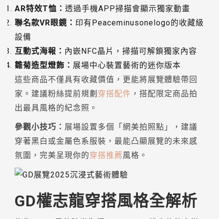
AR特效T恤：
透過手機APP掃描會顯示獨家動畫
聯名款VR眼鏡：
印有Peaceminusonelogo的收藏級
設備
互動式海報：
內嵌NFC晶片，掃描可解鎖獨家內容
雛菊造型燈飾：
展場中心裝置藝術的迷你版本
這些商品不僅具有收藏價值，更能將展覽體驗帶回
家。建議粉絲提前規劃
穿搭配件
，搭配限定商品拍
出最具風格的紀念照。
參觀小技巧：
展場設置多個「網美拍照點」，建議
穿著黑白或金屬色系服裝，最能凸顯展覽的未來感
氛圍，完美呈現你的
穿搭推薦
風格。
GD權志龍穿搭風格全解析