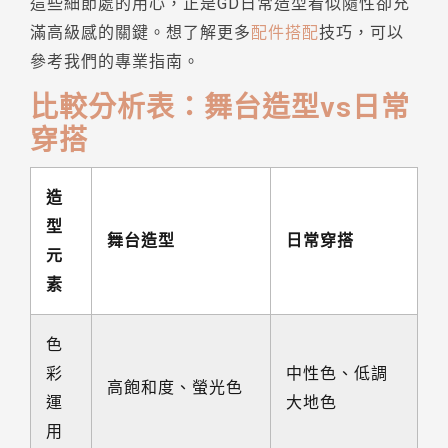
這些細節處的用心，正是GD日常造型看似隨性卻充
滿高級感的關鍵。想了解更多
配件搭配
技巧，可以
參考我們的專業指南。
比較分析表：舞台造型vs日常
穿搭
造
型
舞台造型
日常穿搭
元
素
色
彩
中性色、低調
高飽和度、螢光色
運
大地色
用