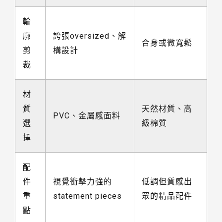
輪
廓
誇張oversized、解
合身或微寬鬆
剪
構設計
裁
材
質
天然材質、高
PVC、金屬感面料
選
級棉質
擇
配
件
視覺衝擊力強的
低調但質感出
重
statement pieces
眾的精品配件
點