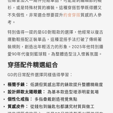
但總會加入一兩件亮點單品，可能是刺繡細節的襯
衫，或是特殊材質的褲裝。這種穿搭哲學既得體又
不失個性，非常適合想要提升
約會穿搭
質感的人參
考。
特別值得一提的是GD對鞋款的選擇，他經常以復古
運動鞋搭配正裝單品，這種混搭手法打破了傳統著
裝規則，創造出年輕活力的形象。2025年他特別鍾
愛90年代復刻籃球鞋，為整體造型注入懷舊氛圍。
穿搭配件精選組合
GD的日常配件選擇同樣值得學習：
極簡手錶：
低調但質感出眾的錶款提升整體精緻度
設計師款太陽眼鏡：
為基本款造型增添明星氣場
個性化戒指：
多指疊戴創造視覺焦點
質感皮件：
從錢包到鑰匙包都講究材質與做工