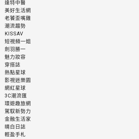
達特中醫
美好生活網
老饕歪嘴雞
潮流趨勢
KISSAV
短視頻一姐
劍羽勝一
魅力妝容
穿搭誌
熱點星球
影視迷樂園
網紅星球
3C潮流匯
環遊趣旅網
駕馭新勢力
金融生活家
晴白日誌
輕盈手札