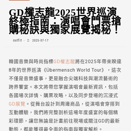
GD權志龍2025世界巡演
終極指南：演唱會門票搶
購秘訣與獨家展覽揭秘！
outfit
2025-07-17
韓國音樂與時尚指標
GD權志龍
將在2025年帶來睽違
8年的世界巡演《Übermensch World Tour》，這次
不僅是音樂盛事，更是融合尖端科技與潮流藝術的
跨界饗宴。本文將帶您掌握演唱會最新資訊，包括
各國場次詳情、購票攻略，以及同步登場的沉浸式
GD展覽
。從舞台設計到周邊商品，從演唱會穿搭到
互動體驗，我們將完整剖析這場年度盛宴的每個精
彩環節，讓您無論是計畫前往現場或關注GD的最新
動態，都能獲得最全面的指南與獨家解析。