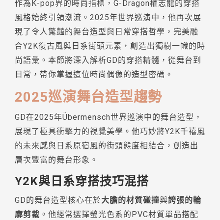
作為K-pop界的時尚指標，G-Dragon權志龍的穿搭
風格始終引領潮流。2025年世界巡演中，他再次展
現了令人驚豔的舞台造型與日常穿搭哲學，完美融
合Y2K復古風與日系街頭元素，創造出獨樹一幟的時
尚語彙。本節將深入解析GD的穿搭精髓，從舞台到
日常，帶你掌握這位時尚偶像的造型密碼。
2025巡演舞台造型趨勢
GD在2025年Übermensch世界巡演中的舞台造型，
展現了極具衝擊力的視覺美學。他巧妙將Y2K千禧風
的未來感與日系原宿風的街頭態度相結合，創造出
層次豐富的舞台形象。
Y2K與日系穿搭技巧混搭
GD的舞台造型核心在於
大膽的材質碰撞
與
誇張的輪
廓剪裁
。他經常選擇螢光色系的PVC材質單品搭配