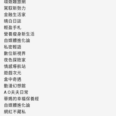
環遊趣旅網
駕馭新勢力
金融生活家
晴白日誌
輕盈手札
營養瘦身新生活
自媒體進化論
私密輕語
數位新視界
夜色探險家
情感導航站
遊戲次元
盒中奇遇
動漫幻想館
A.O夫夫日常
華媽的幸福保養經
自媒體進化論
網紅不藏私