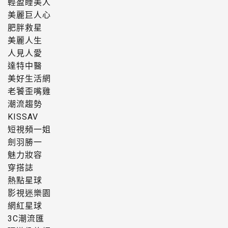
輕盈睡美人
美麗巨人心
肥胖救星
美麗人生
人見人愛
達特中醫
美好生活網
老饕歪嘴雞
潮流趨勢
KISSAV
短視頻一姐
劍羽勝一
魅力妝容
穿搭誌
熱點星球
影視迷樂園
網紅星球
3C潮流匯