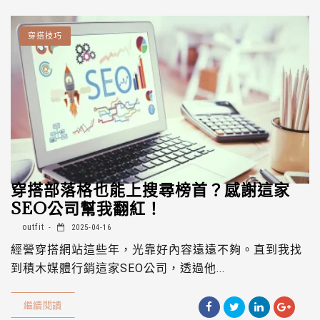
穿搭技巧
穿搭部落格也能上搜尋榜首？感謝這家
SEO公司幫我翻紅！
outfit
2025-04-16
經營穿搭網站這些年，光靠好內容遠遠不夠。直到我找
到積木媒體行銷這家SEO公司，透過他...
繼續閱讀