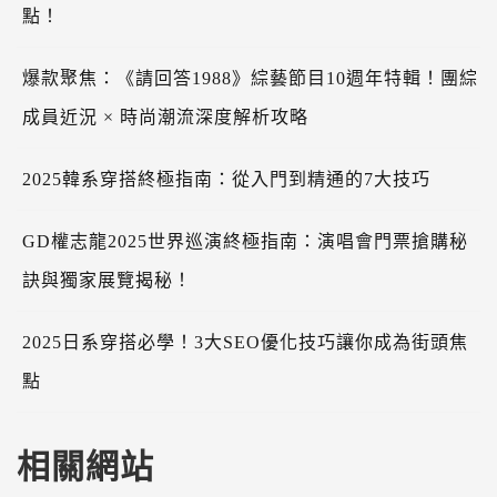
點！
爆款聚焦：《請回答1988》綜藝節目10週年特輯！團綜
成員近況 × 時尚潮流深度解析攻略
2025韓系穿搭終極指南：從入門到精通的7大技巧
GD權志龍2025世界巡演終極指南：演唱會門票搶購秘
訣與獨家展覽揭秘！
2025日系穿搭必學！3大SEO優化技巧讓你成為街頭焦
點
相關網站