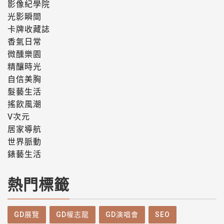
影像紀學院
光影瞬間
卡牌收藏誌
香氣日常
微醺樂園
精釀時光
自信美胸
髮藝生活
搖飲風潮
V次元
居家導航
世界脈動
錶藝生活
熱門標籤
GD展覽
GD權志龍
GD演唱會
SEO