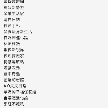
環遊趣旅網
駕馭新勢力
金融生活家
晴白日誌
輕盈手札
營養瘦身新生活
自媒體進化論
私密輕語
數位新視界
夜色探險家
情感導航站
遊戲次元
盒中奇遇
動漫幻想館
A.O夫夫日常
華媽的幸福保養經
自媒體進化論
網紅不藏私