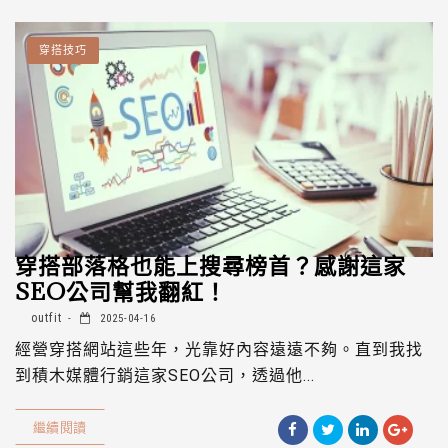
穿搭技巧
穿搭部落格也能上搜尋榜首？感謝這家
SEO公司幫我翻紅！
outfit
2025-04-16
經營穿搭網站這些年，光靠好內容遠遠不夠。直到我找
到積木媒體行銷這家SEO公司，透過他...
繼續閱讀