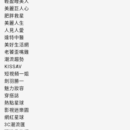
輕盈睡美人
美麗巨人心
肥胖救星
美麗人生
人見人愛
達特中醫
美好生活網
老饕歪嘴雞
潮流趨勢
KISSAV
短視頻一姐
劍羽勝一
魅力妝容
穿搭誌
熱點星球
影視迷樂園
網紅星球
3C潮流匯