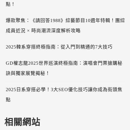
點！
爆款聚焦：《請回答1988》綜藝節目10週年特輯！團綜
成員近況 × 時尚潮流深度解析攻略
2025韓系穿搭終極指南：從入門到精通的7大技巧
GD權志龍2025世界巡演終極指南：演唱會門票搶購秘
訣與獨家展覽揭秘！
2025日系穿搭必學！3大SEO優化技巧讓你成為街頭焦
點
相關網站