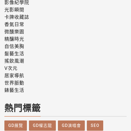
影像紀學院
光影瞬間
卡牌收藏誌
香氣日常
微醺樂園
精釀時光
自信美胸
髮藝生活
搖飲風潮
V次元
居家導航
世界脈動
錶藝生活
熱門標籤
GD展覽
GD權志龍
GD演唱會
SEO