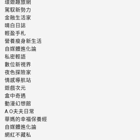
環遊趣旅網
駕馭新勢力
金融生活家
晴白日誌
輕盈手札
營養瘦身新生活
自媒體進化論
私密輕語
數位新視界
夜色探險家
情感導航站
遊戲次元
盒中奇遇
動漫幻想館
A.O夫夫日常
華媽的幸福保養經
自媒體進化論
網紅不藏私