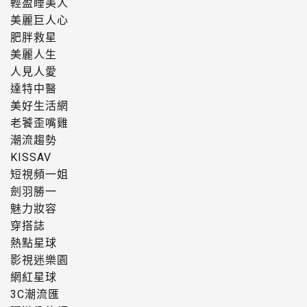
輕盈睡美人
美麗巨人心
肥胖救星
美麗人生
人見人愛
達特中醫
美好生活網
老饕歪嘴雞
潮流趨勢
KISSAV
短視頻一姐
劍羽勝一
魅力妝容
穿搭誌
熱點星球
影視迷樂園
網紅星球
3C潮流匯