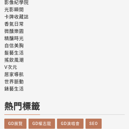
影像紀學院
光影瞬間
卡牌收藏誌
香氣日常
微醺樂園
精釀時光
自信美胸
髮藝生活
搖飲風潮
V次元
居家導航
世界脈動
錶藝生活
熱門標籤
GD展覽
GD權志龍
GD演唱會
SEO