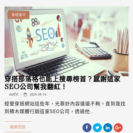
穿搭技巧
穿搭部落格也能上搜尋榜首？感謝這家
SEO公司幫我翻紅！
outfit
2025-04-16
經營穿搭網站這些年，光靠好內容遠遠不夠。直到我找
到積木媒體行銷這家SEO公司，透過他...
繼續閱讀