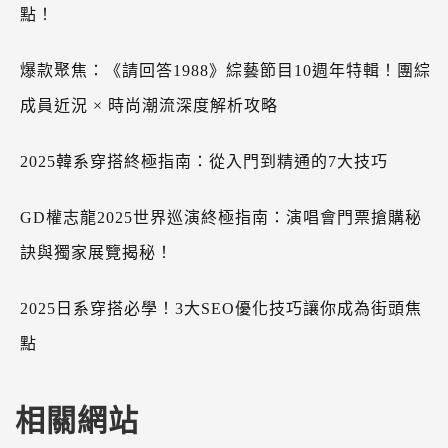
點！
爆款聚焦：《請回答1988》綜藝節目10週年特輯！團綜
成員近況 × 時尚潮流深度解析攻略
2025韓系穿搭終極指南：從入門到精通的7大技巧
GD權志龍2025世界巡演終極指南：演唱會門票搶購秘
訣與獨家展覽揭秘！
2025日系穿搭必學！3大SEO優化技巧讓你成為街頭焦
點
相關網站